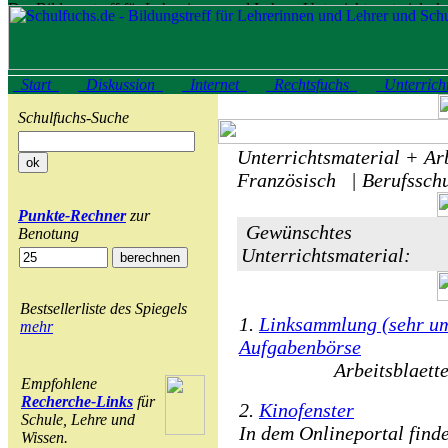
Start
Diskussion
Internet
Rechtsfuchs
Unterrich
Schulfuchs-Suche
Unterrichtsmaterial + Arb
Französisch | Berufssch
Punkte-Rechner
zur
Gewünschtes
Benotung
Unterrichtsmaterial:
Bestsellerliste des Spiegels
1.
Linksammlung (sehr umf
mehr
Aufgabenbörse
Arbeitsblaett
Empfohlene
Recherche-Links
für
2.
Kinofenster
Schule, Lehre und
In dem Onlineportal find
Wissen.