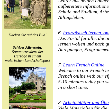
Lehrer aus beiden Ländern
aufbereitete Information
Schule und Studium, Arbe
Alltagsleben.
6.
Französisch lernen, onl
Klicken Sie auf das Bild!
Das Portal für alle, die 
lernen wollen und nach g
Schloss Altenstein:
Anregungen, Programmen 
Sommerresidenz der
Herzöge in einem
malerischen Landschaftspark
7.
Learn French Online
Welcome to our French le
French online with our ef
5-10 minutes a day you wi
in a short time.
8.
Arbeitsblätter und Üb
Viele Materialien für die