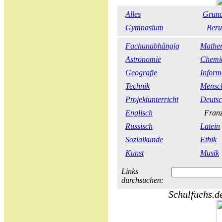
Alles
Grund
Gymnasium
Beru
Fachunabhängig
Mathe
Astronomie
Chemi
Geografie
Inform
Technik
Mensch
Projektunterricht
Deuts
Englisch
Franz
Russisch
Latein
Sozialkunde
Ethik
Kunst
Musik
Links
durchsuchen:
Schulfuchs.de