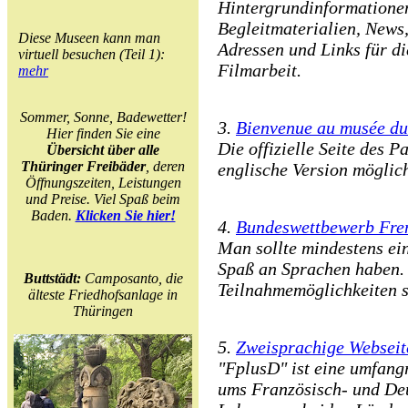
Hintergrundinformatione
Begleitmaterialien, News
Diese Museen kann man
Adressen und Links für d
virtuell besuchen (Teil 1):
Filmarbeit.
mehr
Sommer, Sonne, Badewetter!
3.
Bienvenue au musée du
Hier finden Sie eine
Die offizielle Seite des 
Übersicht über alle
Thüringer Freibäder
, deren
englische Version möglic
Öffnungszeiten, Leistungen
und Preise. Viel Spaß beim
Baden.
Klicken Sie hier!
4.
Bundeswettbewerb Fre
Man sollte mindestens ei
Spaß an Sprachen haben. 
Buttstädt:
Camposanto, die
Teilnahmemöglichkeiten s
älteste Friedhofsanlage in
Thüringen
5.
Zweisprachige Webseit
"FplusD" ist eine umfang
ums Französisch- und Deu