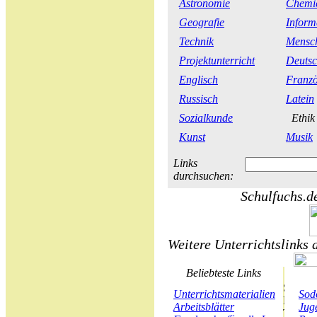
Astronomie
Chemi
Geografie
Inform
Technik
Mensch
Projektunterricht
Deuts
Englisch
Franzö
Russisch
Latein
Sozialkunde
Ethi
Kunst
Musik
Links
durchsuchen:
Schulfuchs.de
Weitere Unterrichtslinks 
Beliebteste Links
Unterrichtsmaterialien
Sod
Arbeitsblätter
Juge