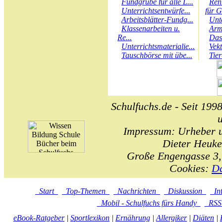
Fundgrube für alle L...
Ren
Unterrichtsentwürfe...
für G
Arbeitsblätter-Fundg...
Unt
Klassenarbeiten u.
Arm
Re...
Das
Unterrichtsmaterialie...
Vek
Tauschbörse mit übe...
Tie
Schulfuchs.de - Seit 1998
Impressum: Urheber un
Dieter Heuke
Große Engengasse 3,
Cookies:
Da
Start
Top-Themen
Nachrichten
Diskussion
In
Mobil - Schulfuchs fürs Handy
RS
eBook-Ratgeber
|
Sportlexikon
|
Ernährung
|
Allergiker
|
Diäten
|