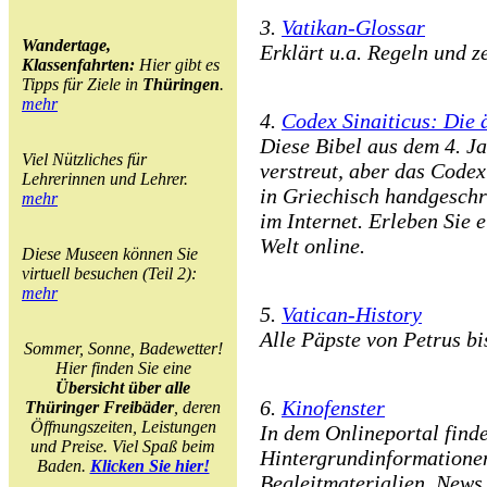
3.
Vatikan-Glossar
Wandertage,
Erklärt u.a. Regeln und z
Klassenfahrten:
Hier gibt es
Tipps für Ziele in
Thüringen
.
mehr
4.
Codex Sinaiticus: Die ä
Diese Bibel aus dem 4. Ja
Viel Nützliches für
verstreut, aber das Codex
Lehrerinnen und Lehrer.
in Griechisch handgeschr
mehr
im Internet. Erleben Sie 
Welt online.
Diese Museen können Sie
virtuell besuchen (Teil 2):
mehr
5.
Vatican-History
Alle Päpste von Petrus bi
Sommer, Sonne, Badewetter!
Hier finden Sie eine
Übersicht über alle
6.
Kinofenster
Thüringer Freibäder
, deren
Öffnungszeiten, Leistungen
In dem Onlineportal find
und Preise. Viel Spaß beim
Hintergrundinformatione
Baden.
Klicken Sie hier!
Begleitmaterialien, News