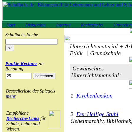
Start
Diskussion
Internet
Rechtsfuchs
Unterrich
Schulfuchs-Suche
Unterrichtsmaterial + Arb
Ethik | Grundschule
Punkte-Rechner
zur
Gewünschtes
Benotung
Unterrichtsmaterial:
Bestsellerliste des Spiegels
1.
Kirchenlexikon
mehr
Empfohlene
2.
Der Heilige Stuhl
Recherche-Links
für
Geheimarchiv, Bibliothek
Schule, Lehre und
Wissen.