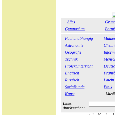
Alles
Grund
Gymnasium
Beruf
Fachunabhängig
Mathe
Astronomie
Chemi
Geografie
Inform
Technik
Mensch
Projektunterricht
Deuts
Englisch
Franzö
Russisch
Latein
Sozialkunde
Ethik
Kunst
Musi
Links
durchsuchen: