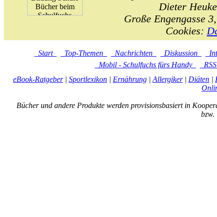
Dieter Heuke
Große Engengasse 3,
Cookies:
Da
Start
Top-Themen
Nachrichten
Diskussion
In
Mobil - Schulfuchs fürs Handy
RS
eBook-Ratgeber
|
Sportlexikon
|
Ernährung
|
Allergiker
|
Diäten
|
Onli
Bücher und andere Produkte werden provisionsbasiert in Kooper
bzw. 