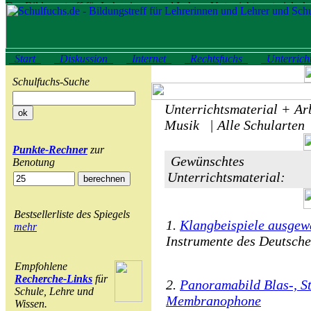
Start
Diskussion
Internet
Rechtsfuchs
Unterrich
Schulfuchs-Suche
Unterrichtsmaterial + Arb
Musik | Alle Schularten
Punkte-Rechner
zur
Gewünschtes
Benotung
Unterrichtsmaterial:
Bestsellerliste des Spiegels
1.
Klangbeispiele ausgew
mehr
Instrumente des Deutsch
Empfohlene
Recherche-Links
für
2.
Panoramabild Blas-, St
Schule, Lehre und
Membranophone
Wissen.