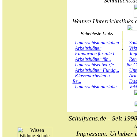
Schulfuchs.de
Weitere Unterrichtslinks 
Beliebteste Links
Unterrichtsmaterialien
Sod
Arbeitsblätter
Vek
Fundgrube für alle L...
Juge
Arbeitsblätter für...
Ren
Unterrichtsentwürfe...
für G
Arbeitsblätter-Fundg...
Unt
Klassenarbeiten u.
Arm
Re...
Das
Unterrichtsmaterialie...
Vek
Schulfuchs.de - Seit 1998
Impressum: Urheber un