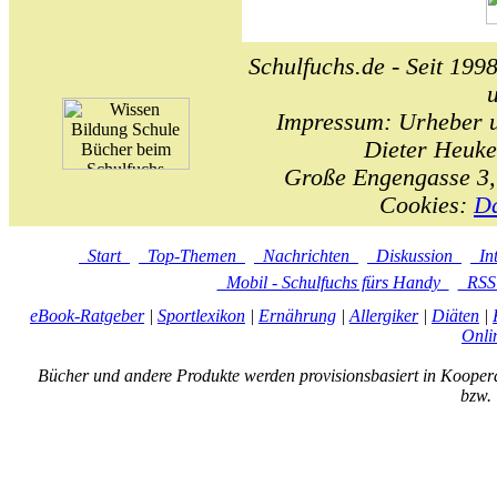
Schulfuchs.de - Seit 1998
Impressum: Urheber un
Dieter Heuke
Große Engengasse 3,
Cookies:
Da
Start
Top-Themen
Nachrichten
Diskussion
In
Mobil - Schulfuchs fürs Handy
RS
eBook-Ratgeber
|
Sportlexikon
|
Ernährung
|
Allergiker
|
Diäten
|
Onli
Bücher und andere Produkte werden provisionsbasiert in Kooper
bzw. 