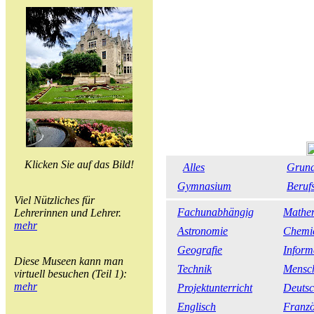
Klicken Sie auf das Bild!
Alles
Grund
Gymnasium
Beruf
Viel Nützliches für
Fachunabhängig
Mathe
Lehrerinnen und Lehrer.
mehr
Astronomie
Chemi
Geografie
Inform
Diese Museen kann man
Technik
Mensch
virtuell besuchen (Teil 1):
mehr
Projektunterricht
Deuts
Englisch
Franzö