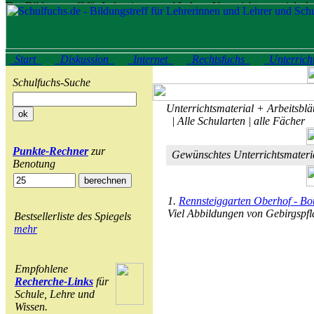
Start
Diskussion
Internet
Rechtsfuchs
Unterrich
Schulfuchs-Suche
Unterrichtsmaterial + Arbeitsblät
| Alle Schularten | alle Fächer
Punkte-Rechner
zur
Gewünschtes Unterrichtsmater
Benotung
1.
Rennsteiggarten Oberhof - Bot
Viel Abbildungen von Gebirgspfl
Bestsellerliste des Spiegels
mehr
Empfohlene
Recherche-Links
für
Schule, Lehre und
Wissen.