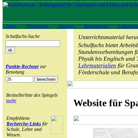
Start
Diskussion
Internet
Rechtsfuchs
Unterrich
Schulfuchs-Suche
Unterrichtsmaterial heru
Schulfuchs bietet Arbeits
Stundenvorbereitungen f
Physik bis Englisch und 
Lehrmaterialien
für Grun
Punkte-Rechner
zur
Förderschule und Berufs
Benotung
Bestsellerliste des Spiegels
Website für Sp
mehr
Empfohlene
Recherche-Links
für
Schule, Lehre und
Wissen.