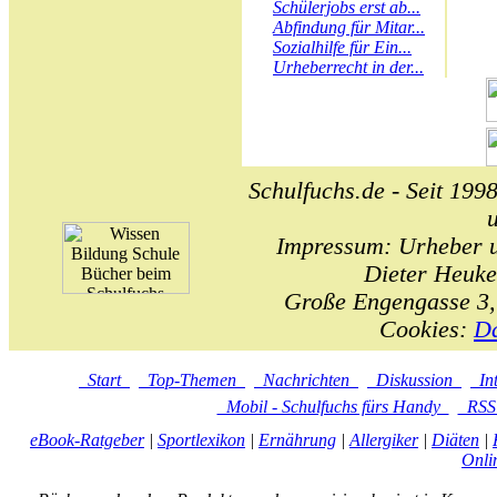
Schülerjobs erst ab...
Abfindung für Mitar...
Sozialhilfe für Ein...
Urheberrecht in der...
Schulfuchs.de - Seit 1998
Impressum: Urheber un
Dieter Heuke
Große Engengasse 3,
Cookies:
Da
Start
Top-Themen
Nachrichten
Diskussion
In
Mobil - Schulfuchs fürs Handy
RS
eBook-Ratgeber
|
Sportlexikon
|
Ernährung
|
Allergiker
|
Diäten
|
Onli