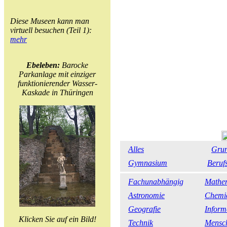
Diese Museen kann man
virtuell besuchen (Teil 1):
mehr
Ebeleben:
Barocke
Parkanlage mit einziger
funktionierender Wasser-
Kaskade in Thüringen
Alles
Grun
Gymnasium
Beruf
Fachunabhängig
Mathe
Astronomie
Chemi
Geografie
Inform
Klicken Sie auf ein Bild!
Technik
Mensch