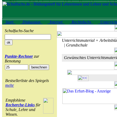
Start
Diskussion
Internet
Rechtsfuchs
Unterrich
Schulfuchs-Suche
Unterrichtsmaterial + Arbeitsblät
| Grundschule
Punkte-Rechner
zur
Gewünschtes Unterrichtsmater
Benotung
Bestsellerliste des Spiegels
mehr
Empfohlene
Recherche-Links
für
Schule, Lehre und
Wissen.