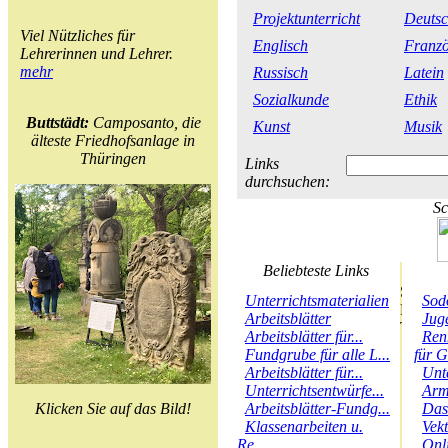
Projektunterricht
Deuts
Viel Nützliches für
Englisch
Franzö
Lehrerinnen und Lehrer.
mehr
Russisch
Latein
Sozialkunde
Ethik
Buttstädt:
Camposanto, die
Kunst
Musik
älteste Friedhofsanlage in
Thüringen
Links
durchsuchen:
Sc
Beliebteste Links
Unterrichtsmaterialien
Sod
Arbeitsblätter
Juge
Arbeitsblätter für...
Ren
Fundgrube für alle L...
für G
Arbeitsblätter für...
Unt
Unterrichtsentwürfe...
Arm
Klicken Sie auf das Bild!
Arbeitsblätter-Fundg...
Das
Klassenarbeiten u.
Vek
Re...
Onl