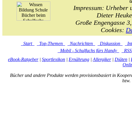
Impressum: Urheber un
Dieter Heuke
Große Engengasse 3,
Cookies:
Da
Start
Top-Themen
Nachrichten
Diskussion
In
Mobil - Schulfuchs fürs Handy
RS
eBook-Ratgeber
|
Sportlexikon
|
Ernährung
|
Allergiker
|
Diäten
|
Onli
Bücher und andere Produkte werden provisionsbasiert in Kooper
bzw. 