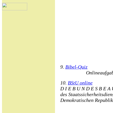
9.
Bibel-Quiz
Onlineaufgab
10.
BStU online
D I E B U N D E S B E A 
des Staatssicherheitsdie
Demokratischen Republik