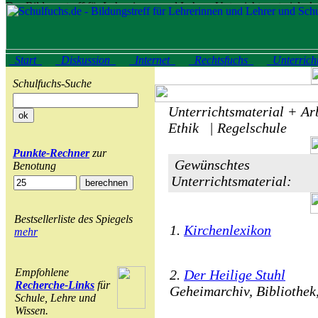
Start
Diskussion
Internet
Rechtsfuchs
Unterrich
Schulfuchs-Suche
Unterrichtsmaterial + Arb
Ethik | Regelschule
Punkte-Rechner
zur
Gewünschtes
Benotung
Unterrichtsmaterial:
Bestsellerliste des Spiegels
1.
Kirchenlexikon
mehr
Empfohlene
2.
Der Heilige Stuhl
Recherche-Links
für
Geheimarchiv, Bibliothek
Schule, Lehre und
Wissen.