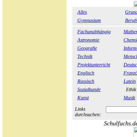
Alles
Grund
Gymnasium
Beruf
Fachunabhängig
Mathe
Astronomie
Chemi
Geografie
Inform
Technik
Mensch
Projektunterricht
Deuts
Englisch
Franzö
Russisch
Latein
Sozialkunde
Ethi
Kunst
Musik
Links
durchsuchen:
Schulfuchs.de