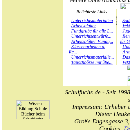
Weitere Unterrichtslinks 
Beliebteste Links
Unterrichtsmaterialien
Sod
Arbeitsblätter
Vek
Fundgrube für alle L...
Juge
Unterrichtsentwürfe...
Ren
Arbeitsblätter-Fundg...
für G
Klassenarbeiten u.
Unt
Re...
Arm
Unterrichtsmaterialie...
Das
Tauschbörse mit übe...
Vek
Schulfuchs.de - Seit 1998
Impressum: Urheber un
Dieter Heuke
Große Engengasse 3,
Cookies:
Da