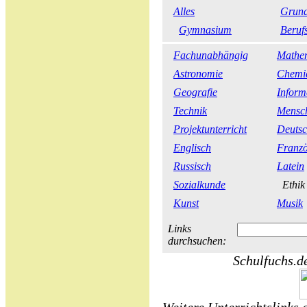
Alles
Grund
Gymnasium
Beruf
Fachunabhängig
Mathe
Astronomie
Chemi
Geografie
Inform
Technik
Mensch
Projektunterricht
Deuts
Englisch
Franzö
Russisch
Latein
Sozialkunde
Ethi
Kunst
Musik
Links
durchsuchen:
Schulfuchs.de