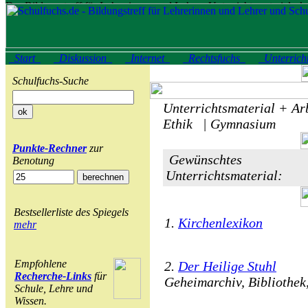
Start
Diskussion
Internet
Rechtsfuchs
Unterrich
Schulfuchs-Suche
Unterrichtsmaterial + Arb
Ethik | Gymnasium
Punkte-Rechner
zur
Gewünschtes
Benotung
Unterrichtsmaterial:
Bestsellerliste des Spiegels
1.
Kirchenlexikon
mehr
Empfohlene
2.
Der Heilige Stuhl
Recherche-Links
für
Geheimarchiv, Bibliothek
Schule, Lehre und
Wissen.