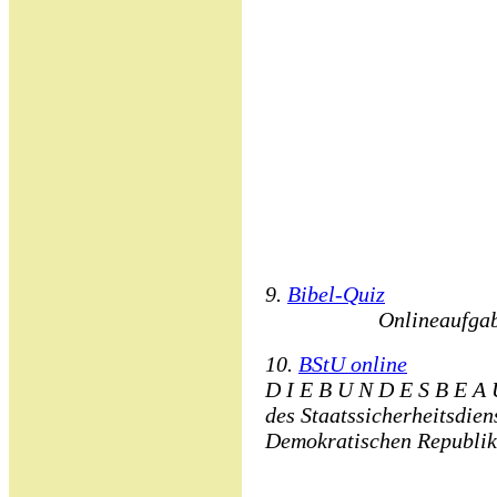
9.
Bibel-Quiz
Onlineaufgab
10.
BStU online
D I E B U N D E S B E A 
des Staatssicherheitsdie
Demokratischen Republik