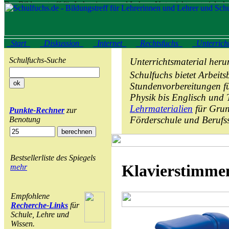
Start
Diskussion
Internet
Rechtsfuchs
Unterrich
Schulfuchs-Suche
Unterrichtsmaterial heru
Schulfuchs bietet Arbeits
Stundenvorbereitungen f
Physik bis Englisch und 
Lehrmaterialien
für Grun
Punkte-Rechner
zur
Förderschule und Berufs
Benotung
Bestsellerliste des Spiegels
Klavierstimmen
mehr
Empfohlene
Recherche-Links
für
Schule, Lehre und
Wissen.