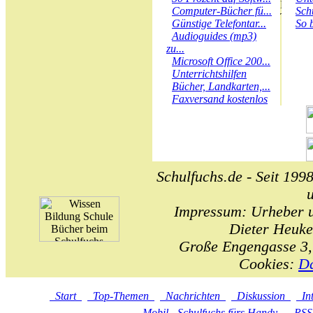
Computer-Bücher fü...
Sch
Günstige Telefontar...
So 
Audioguides (mp3)
zu...
Microsoft Office 200...
Unterrichtshilfen
Bücher, Landkarten,...
Faxversand kostenlos
Schulfuchs.de - Seit 1998
Impressum: Urheber un
Dieter Heuke
Große Engengasse 3,
Cookies:
Da
Start
Top-Themen
Nachrichten
Diskussion
In
Mobil - Schulfuchs fürs Handy
RS