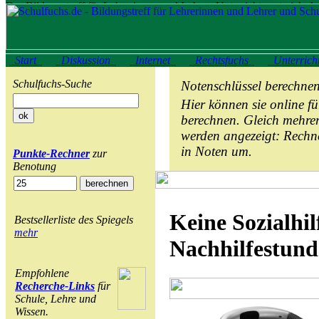
Start
Diskussion
Internet
Rechtsfuchs
Unterrich
Schulfuchs-Suche
Notenschlüssel berechne
Hier können sie online f
berechnen. Gleich mehre
werden angezeigt: Rechn
in Noten um.
Punkte-Rechner
zur
Benotung
Keine Sozialhil
Bestsellerliste des Spiegels
mehr
Nachhilfestun
Empfohlene
Recherche-Links
für
Schule, Lehre und
Wissen.