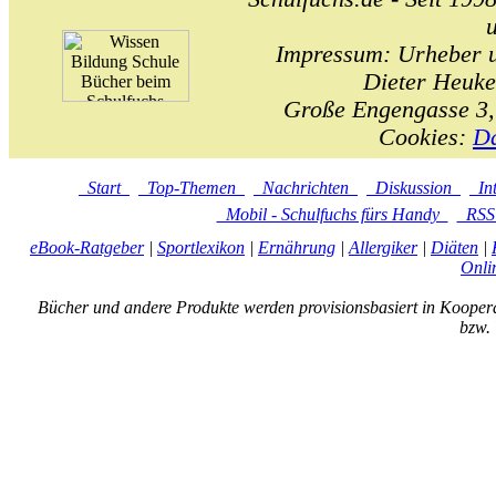
Impressum: Urheber un
Dieter Heuke
Große Engengasse 3,
Cookies:
Da
Start
Top-Themen
Nachrichten
Diskussion
In
Mobil - Schulfuchs fürs Handy
RS
eBook-Ratgeber
|
Sportlexikon
|
Ernährung
|
Allergiker
|
Diäten
|
Onli
Bücher und andere Produkte werden provisionsbasiert in Kooper
bzw. 