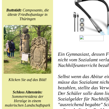
Buttstädt:
Camposanto, die
älteste Friedhofsanlage in
Thüringen
Ein Gymnasiast, dessen Fa
nicht vom Sozialamt verl
Nachhilfeunterricht bezah
Selbst wenn das Abitur ei
Klicken Sie auf das Bild!
müsse das Sozialamt nich
bezahlen, stellte das Ver
Schloss Altenstein:
Der Schüler solle dann li
Sommerresidenz der
Sozialgelder für Nachhilfe
Herzöge in einem
"ausreichend begabte" Sc
malerischen Landschaftspark