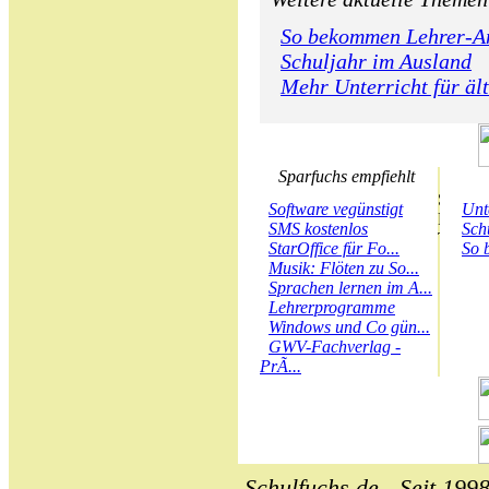
So bekommen Lehrer-A
Schuljahr im Ausland
Mehr Unterricht für äl
Sparfuchs empfiehlt
Software vegünstigt
Unt
SMS kostenlos
Sch
StarOffice für Fo...
So 
Musik: Flöten zu So...
Sprachen lernen im A...
Lehrerprogramme
Windows und Co gün...
GWV-Fachverlag -
PrÃ...
Schulfuchs.de - Seit 1998