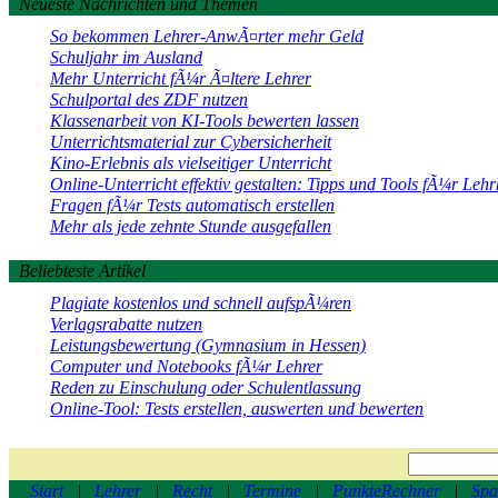
Neueste Nachrichten und Themen
So bekommen Lehrer-AnwÃ¤rter mehr Geld
Schuljahr im Ausland
Mehr Unterricht fÃ¼r Ã¤ltere Lehrer
Schulportal des ZDF nutzen
Klassenarbeit von KI-Tools bewerten lassen
Unterrichtsmaterial zur Cybersicherheit
Kino-Erlebnis als vielseitiger Unterricht
Online-Unterricht effektiv gestalten: Tipps und Tools fÃ¼r Lehr
Fragen fÃ¼r Tests automatisch erstellen
Mehr als jede zehnte Stunde ausgefallen
Beliebteste Artikel
Plagiate kostenlos und schnell aufspÃ¼ren
Verlagsrabatte nutzen
Leistungsbewertung (Gymnasium in Hessen)
Computer und Notebooks fÃ¼r Lehrer
Reden zu Einschulung oder Schulentlassung
Online-Tool: Tests erstellen, auswerten und bewerten
Start
|
Lehrer
|
Recht
|
Termine
|
PunkteRechner
|
Spa