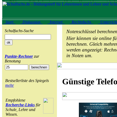
Start
Diskussion
Internet
Rechtsfuchs
Unterrich
Schulfuchs-Suche
Notenschlüssel berechne
Hier können sie online f
berechnen. Gleich mehre
werden angezeigt: Rechn
in Noten um.
Punkte-Rechner
zur
Benotung
Günstige Telefo
Bestsellerliste des Spiegels
mehr
Empfohlene
Recherche-Links
für
Schule, Lehre und
Wissen.