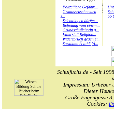
Polizeiliche Gefahre...
Unt
Grimassenschneiden
Sch
z...
So 
Scientologen dürfen...
Befreiung vom einem...
Grundschulleiterin g...
Ethik statt Religion...
Widerspruch gegen ei...
Sozialamt Â zahlt fÃ...
Schulfuchs.de - Seit 1998
Impressum: Urheber un
Dieter Heuke
Große Engengasse 3,
Cookies:
Da