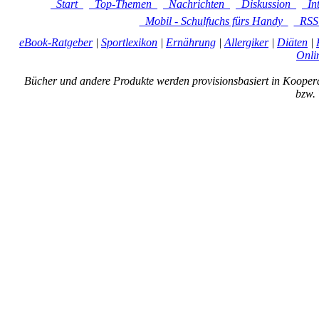
Start
Top-Themen
Nachrichten
Diskussion
In
Mobil - Schulfuchs fürs Handy
RS
eBook-Ratgeber
|
Sportlexikon
|
Ernährung
|
Allergiker
|
Diäten
|
Onli
Bücher und andere Produkte werden provisionsbasiert in Kooper
bzw. 