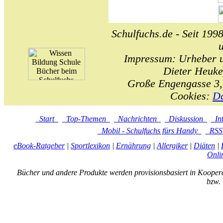
Schulfuchs.de - Seit 1998
Impressum: Urheber un
Dieter Heuke
Große Engengasse 3,
Cookies:
Da
Start
Top-Themen
Nachrichten
Diskussion
In
Mobil - Schulfuchs fürs Handy
RS
eBook-Ratgeber
|
Sportlexikon
|
Ernährung
|
Allergiker
|
Diäten
|
Onli
Bücher und andere Produkte werden provisionsbasiert in Kooper
bzw. 