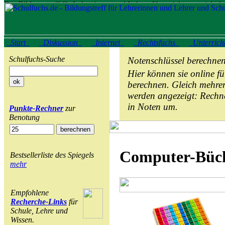
Start
Diskussion
Internet
Rechtsfuchs
Unterrich
Schulfuchs-Suche
Notenschlüssel berechne
Hier können sie online f
berechnen. Gleich mehre
werden angezeigt: Rechn
in Noten um.
Punkte-Rechner
zur
Benotung
Computer-Büch
Bestsellerliste des Spiegels
mehr
Empfohlene
Recherche-Links
für
Schule, Lehre und
Wissen.