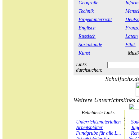
Geografie
Inform
Technik
Mensch
Projektunterricht
Deuts
Englisch
Franzö
Russisch
Latein
Sozialkunde
Ethik
Kunst
Musi
Links
durchsuchen:
Schulfuchs.de
Weitere Unterrichtslinks 
Beliebteste Links
Unterrichtsmaterialien
Sod
Arbeitsblätter
Juge
Fundgrube für alle L...
Ren
Arbeitsblätter für...
für G