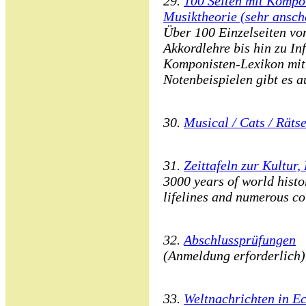
29.
100 Seiten mit Kompon
Musiktheorie (sehr ansch
Über 100 Einzelseiten vo
Akkordlehre bis hin zu I
Komponisten-Lexikon mit
Notenbeispielen gibt es a
30.
Musical / Cats / Rätse
31.
Zeittafeln zur Kultur,
3000 years of world histo
lifelines and numerous co
32.
Abschlussprüfungen
(Anmeldung erforderlich)
33.
Weltnachrichten in Ec