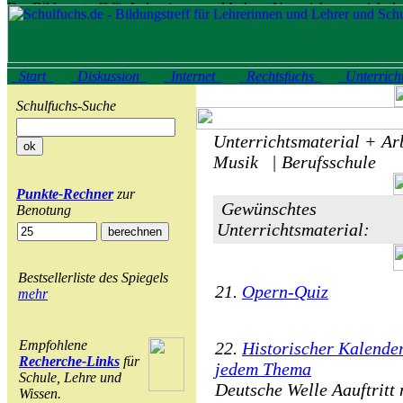
Start
Diskussion
Internet
Rechtsfuchs
Unterrich
Schulfuchs-Suche
Unterrichtsmaterial + Arb
Musik | Berufsschule
Punkte-Rechner
zur
Gewünschtes
Benotung
Unterrichtsmaterial:
Bestsellerliste des Spiegels
21.
Opern-Quiz
mehr
Empfohlene
22.
Historischer Kalender
Recherche-Links
für
jedem Thema
Schule, Lehre und
Deutsche Welle Aauftritt 
Wissen.