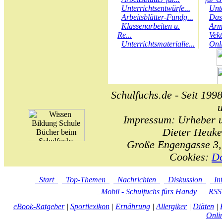
Unterrichtsentwürfe...
Unt
Arbeitsblätter-Fundg...
Das
Klassenarbeiten u.
Arm
Re...
Vek
Unterrichtsmaterialie...
Onl
Schulfuchs.de - Seit 1998
Impressum: Urheber un
Dieter Heuke
Große Engengasse 3,
Cookies:
Da
Start
Top-Themen
Nachrichten
Diskussion
In
Mobil - Schulfuchs fürs Handy
RS
eBook-Ratgeber
|
Sportlexikon
|
Ernährung
|
Allergiker
|
Diäten
|
Onli