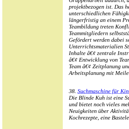
Gruppenarbeit dadurch, d
projektbezogen ist. Das h
unterschiedlichen Fähigk
längerfristig an einem Pr
Teambildung treten Konfli
Teammitgliedern selbstst
Gefördert werden dabei s
Unterrichtsmaterialien S
Inhalte â€¢ zentrale Ins
â€¢ Entwicklung von Team
Team â€¢ Zeitplanung un
Arbeitsplanung mit Meile
38.
Suchmaschine für Kin
Die Blinde Kuh ist eine S
und bietet noch vieles m
Neuigkeiten über Aktivitä
Kochrezepte, eine Bastele