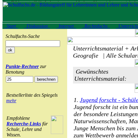
Start
Diskussion
Internet
Rechtsfuchs
Unterrich
Schulfuchs-Suche
Unterrichtsmaterial + Arb
Geografie | Alle Schular
Punkte-Rechner
zur
Gewünschtes
Benotung
Unterrichtsmaterial:
Bestsellerliste des Spiegels
1.
Jugend forscht - Schül
mehr
Jugend forscht ist ein b
der besondere Leistunge
Empfohlene
Naturwissenschaften, Ma
Recherche-Links
für
Junge Menschen bis zum A
Schule, Lehre und
zum Wettbewerb anmelde
Wissen.