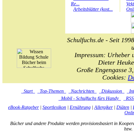
Re...
Vek
Arbeitsblätter (kost...
Onl
Schulfuchs.de - Seit 1998
Impressum: Urheber un
Dieter Heuke
Große Engengasse 3,
Cookies:
Da
Start
Top-Themen
Nachrichten
Diskussion
In
Mobil - Schulfuchs fürs Handy
RS
eBook-Ratgeber
|
Sportlexikon
|
Ernährung
|
Allergiker
|
Diäten
|
Onli
Bücher und andere Produkte werden provisionsbasiert in Kooper
bzw. 