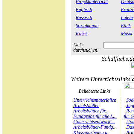
Projektunterricht
Deuts
Englisch
Franzö
Russisch
Latein
Sozialkunde
Ethik
Kunst
Musik
Links
durchsuchen:
Schulfuchs.de
Weitere Unterrichtslinks 
Beliebteste Links
Unterrichtsmaterialien
Sod
Arbeitsblätter
Juge
Arbeitsblätter für...
Ren
Fundgrube für alle L...
für G
Unterrichtsentwürfe...
Unt
Arbeitsblätter-Fundg...
Das
Klassenarbeiten u.
Arm