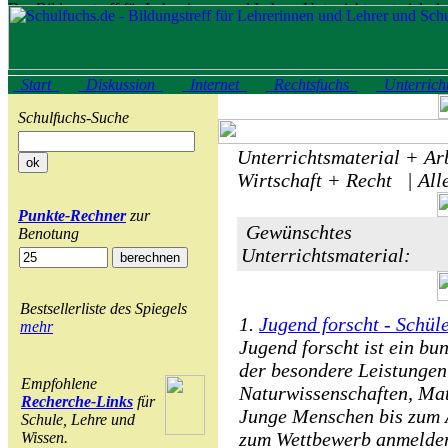
Start
Diskussion
Internet
Rechtsfuchs
Unterrich
Schulfuchs-Suche
Unterrichtsmaterial + Arb
Wirtschaft + Recht | All
Punkte-Rechner
zur
Gewünschtes
Benotung
Unterrichtsmaterial:
Bestsellerliste des Spiegels
1.
Jugend forscht - Schül
mehr
Jugend forscht ist ein b
der besondere Leistunge
Empfohlene
Naturwissenschaften, Ma
Recherche-Links
für
Junge Menschen bis zum A
Schule, Lehre und
zum Wettbewerb anmelde
Wissen.