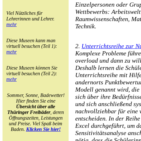
Einzelpersonen oder Gru
Wettbewerbs: Arbeitswelt
Viel Nützliches für
Raumwissenschaften, Mat
Lehrerinnen und Lehrer.
mehr
Technik.
Diese Museen kann man
2.
Unterrichtsreihe zur N
virtuell besuchen (Teil 1):
mehr
Komplexe Probleme führe
overload und dann zu wil
Deshalb lernen die Schül
Diese Museen können Sie
virtuell besuchen (Teil 2):
Unterrichtsreihe mit Hilf
mehr
andernorts Punktbewertu
Modell genannt wird, die 
Sommer, Sonne, Badewetter!
sich über ihre Bedürfniss
Hier finden Sie eine
und sich anschließend sy
Übersicht über alle
nachvollziehbar für eine 
Thüringer Freibäder
, deren
entscheiden. In der Reihe
Öffnungszeiten, Leistungen
und Preise. Viel Spaß beim
Excel durchgeführt, um 
Baden.
Klicken Sie hier!
Sensitivitätsanalyse ansc
nötig, dass die Schülerin