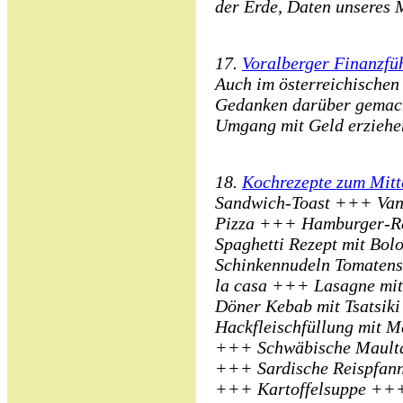
der Erde, Daten unseres 
17.
Voralberger Finanzfü
Auch im österreichischen
Gedanken darüber gemach
Umgang mit Geld erziehen
18.
Kochrezepte zum Mitt
Sandwich-Toast +++ Vani
Pizza +++ Hamburger-R
Spaghetti Rezept mit Bol
Schinkennudeln Tomaten
la casa +++ Lasagne mi
Döner Kebab mit Tsatsi
Hackfleischfüllung mit 
+++ Schwäbische Mault
+++ Sardische Reispfan
+++ Kartoffelsuppe ++