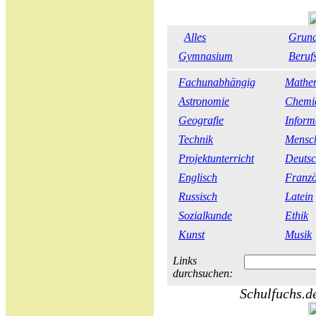
Alles
Grund
Gymnasium
Beruf
Fachunabhängig
Mathe
Astronomie
Chemi
Geografie
Inform
Technik
Mensch
Projektunterricht
Deuts
Englisch
Franzö
Russisch
Latein
Sozialkunde
Ethik
Kunst
Musik
Links
durchsuchen:
Schulfuchs.de