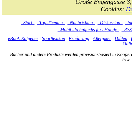
Große Engengasse 3,
Cookies:
Da
Start
Top-Themen
Nachrichten
Diskussion
In
Mobil - Schulfuchs fürs Handy
RS
eBook-Ratgeber
|
Sportlexikon
|
Ernährung
|
Allergiker
|
Diäten
|
Onli
Bücher und andere Produkte werden provisionsbasiert in Kooper
bzw. 